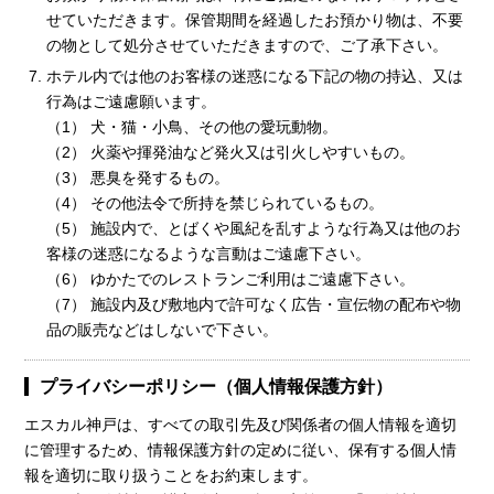
せていただきます。保管期間を経過したお預かり物は、不要
の物として処分させていただきますので、ご了承下さい。
ホテル内では他のお客様の迷惑になる下記の物の持込、又は
行為はご遠慮願います。
（1） 犬・猫・小鳥、その他の愛玩動物。
（2） 火薬や揮発油など発火又は引火しやすいもの。
（3） 悪臭を発するもの。
（4） その他法令で所持を禁じられているもの。
（5） 施設内で、とばくや風紀を乱すような行為又は他のお
客様の迷惑になるような言動はご遠慮下さい。
（6） ゆかたでのレストランご利用はご遠慮下さい。
（7） 施設内及び敷地内で許可なく広告・宣伝物の配布や物
品の販売などはしないで下さい。
プライバシーポリシー（個人情報保護方針）
エスカル神戸は、すべての取引先及び関係者の個人情報を適切
に管理するため、情報保護方針の定めに従い、保有する個人情
報を適切に取り扱うことをお約束します。