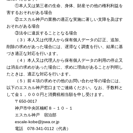
①本人又は第三者の生命、身体、財産その他の権利利益を
害するおそれがある場合
②エスカル神戸の業務の適正な実施に著しい支障を及ぼす
おそれがある場合
③法令に違反することとなる場合
（３）本人又は代理人から保有個人データの訂正、追加、
削除の求めがあった場合には、遅滞なく調査を行い、結果に基
づき適正な対応を行います。
（４）本人又は代理人から保有個人データの利用の停止又
は消去の求めがあった場合に、求めに理由があることが判明し
たときは、適正な対応を行います。
（５）前４項の求めその他のお問い合わせ等の場合には、
以下のエスカル神戸窓口までご連絡ください。なお、手数料と
して金１，０００円と消費税相当額を申し受けます。
〒650-0017
神戸市中央区楠町８－１０－１
エスカル神戸 宿泊部
escale-kobe@jswa.or.jp
電話 078-341-0112（代表）