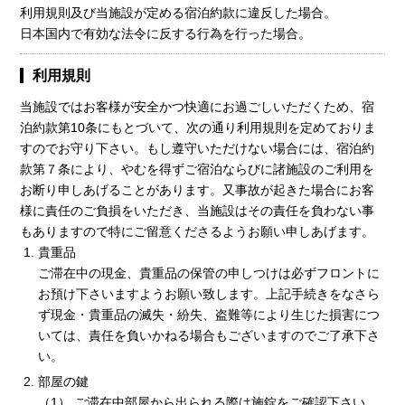
利用規則及び当施設が定める宿泊約款に違反した場合。
日本国内で有効な法令に反する行為を行った場合。
利用規則
当施設ではお客様が安全かつ快適にお過ごしいただくため、宿
泊約款第10条にもとづいて、次の通り利用規則を定めておりま
すのでお守り下さい。もし遵守いただけない場合には、宿泊約
款第７条により、やむを得ずご宿泊ならびに諸施設のご利用を
お断り申しあげることがあります。又事故が起きた場合にお客
様に責任のご負損をいただき、当施設はその責任を負わない事
もありますので特にご留意くださるようお願い申しあげます。
貴重品
ご滞在中の現金、貴重品の保管の申しつけは必ずフロントに
お預け下さいますようお願い致します。上記手続きをなさら
ず現金・貴重品の滅失・紛失、盗難等により生じた損害につ
いては、責任を負いかねる場合もございますのでご了承下さ
い。
部屋の鍵
（1） ご滞在中部屋から出られる際は施錠をご確認下さい。