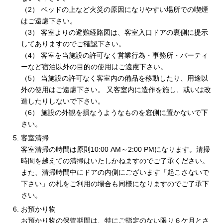
（2） ベッドの上など火災の原因になりやすい場所での喫煙
はご遠慮下さい。
（3） 客室よりの避難経路図は、客室入口ドアの裏側に提示
してありますのでご確認下さい。
（4） 客室を当施設の許可なく営業行為・事務所・バーティ
ーなど宿泊以外の目的の使用はご遠慮下さい。
（5） 当施設の許可なく客室内の備品を移動したり、用途以
外の使用はご遠慮下さい。 又客室内に造作を施し、或いは改
造したりしないで下さい。
（6） 施設の外観を損なうようなものを窓側に置かないで下
さい。
客室清掃
客室清掃の時間は原則10:00 AM～2:00 PMになります。清掃
時間を越えての清掃はいたしかねますのでご了承ください。
また、清掃時間中にドアの内側にございます「起こさないで
下さい」の札をご利用の場合も同様になりますのでご了承下
さい。
お預かり物
お預かり物の保管期間は、特にご指定のない限り６ケ月とさ